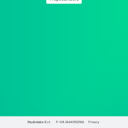
Studiolabo S.r.l.
P. IVA 06443950966
Privacy